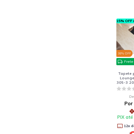
15% OFF n
38
% OFF
Frete
Tapete 
Lounge
305-3 20
De
Por
PIX até
12
x d