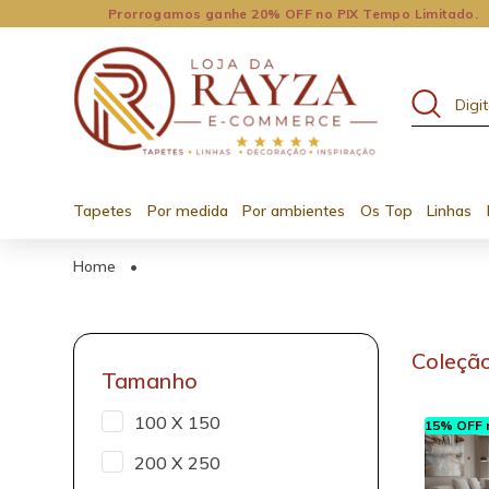
Prorrogamos ganhe 20% OFF no PIX Tempo Limitado.
Tapetes
Por medida
Por ambientes
Os Top
Linhas
Home
•
Coleção
Tamanho
100 X 150
15% OFF n
200 X 250