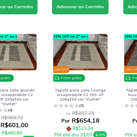
o 2º ou +
15% OFF no 2º ou +
15% OF
19
% OFF
19
% O
 grátis
Frete grátis
Fr
para sala grande
Tapete para sala Lounge
Tape
 Insuperabile C2
Insuperabile C2 303-2P
Insu
2P 200x300 cm
200x250 cm "Outlet"
20
"Outlet"
(0)
(0)
R$807,25
De
R$968,72
R$654,18
Por
P
R$601,00
R$523,34
R$480,80
PIX até dia 31/07
PIX a
20%