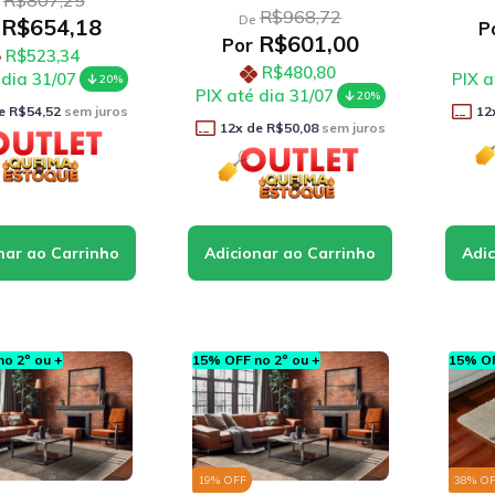
R$807,25
R$968,72
De
R$654,18
P
R$601,00
Por
R$523,34
R$480,80
 dia 31/07
PIX a
20%
PIX até dia 31/07
20%
e
R$54,52
sem juros
12
12
x de
R$50,08
sem juros
o 2º ou +
15% OFF no 2º ou +
15% OF
19
% OFF
38
% O