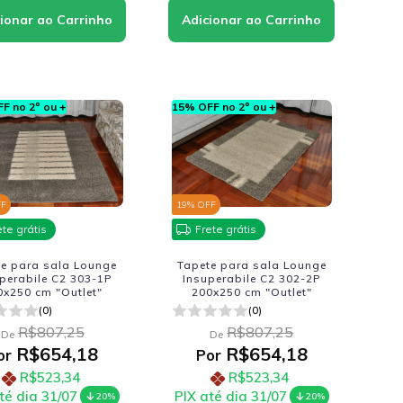
F no 2º ou +
15% OFF no 2º ou +
FF
19
% OFF
ete grátis
Frete grátis
te para sala Lounge
Tapete para sala Lounge
perabile C2 303-1P
Insuperabile C2 302-2P
0x250 cm "Outlet"
200x250 cm "Outlet"
(0)
(0)
R$807,25
R$807,25
De
De
R$654,18
R$654,18
or
Por
R$523,34
R$523,34
té dia 31/07
PIX até dia 31/07
20%
20%