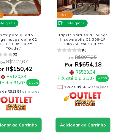
FF
19
% OFF
ete grátis
Frete grátis
pete para quarto
Tapete para sala Lounge
ge Insuperabile C2
Insuperabile C2 306-1P
1-1P 100x150 cm
200x250 cm "Outlet"
"Outlet"
(0)
(0)
R$807,25
De
R$242,67
De
R$654,18
Por
R$150,42
or
R$523,34
R$120,34
PIX até dia 31/07
20%
té dia 31/07
20%
12
x de
R$54,52
sem juros
x de
R$12,54
sem juros