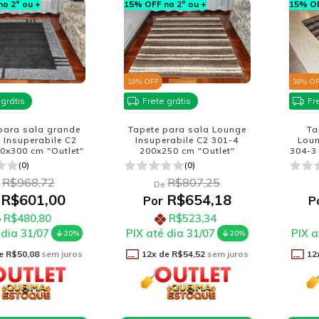
o 2º ou +
15% OFF no 2º ou +
15% OF
19
% OFF
38
% O
 grátis
Frete grátis
Fr
para sala grande
Tapete para sala Lounge
Ta
 Insuperabile C2
Insuperabile C2 301-4
Loun
0x300 cm "Outlet"
200x250 cm "Outlet"
304-3
(0)
(0)
R$968,72
R$807,25
De
R$601,00
R$654,18
Por
P
R$480,80
R$523,34
 dia 31/07
PIX até dia 31/07
PIX a
20%
20%
e
R$50,08
sem juros
12
x de
R$54,52
sem juros
12