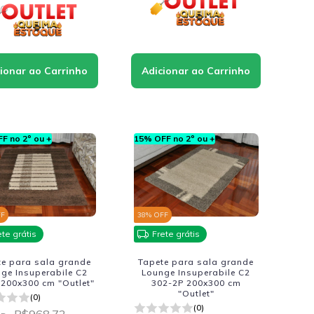
F no 2º ou +
15% OFF no 2º ou +
FF
38
% OFF
ete grátis
Frete grátis
te para sala grande
Tapete para sala grande
ge Insuperabile C2
Lounge Insuperabile C2
 200x300 cm "Outlet"
302-2P 200x300 cm
"Outlet"
(0)
(0)