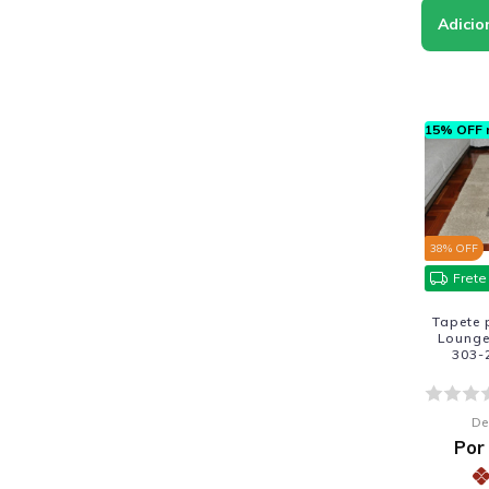
15% OFF n
38
% OFF
Frete
Tapete 
Lounge
303-
De
Por