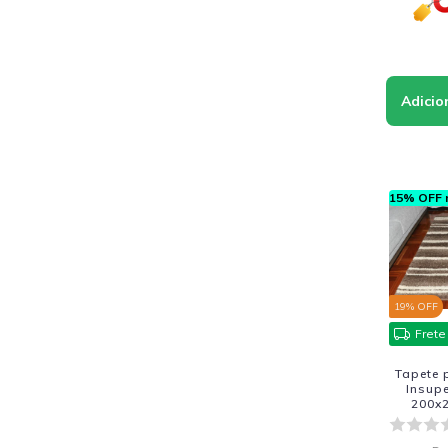
15% OFF n
19
% OFF
Frete
Tapete 
Insupe
200x2