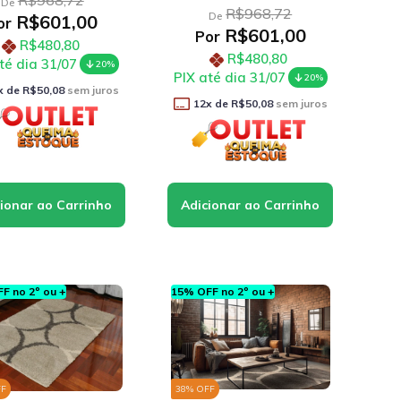
R$968,72
De
R$968,72
De
R$601,00
or
R$601,00
Por
R$480,80
R$480,80
té dia 31/07
20%
PIX até dia 31/07
20%
x de
R$50,08
sem juros
12
x de
R$50,08
sem juros
F no 2º ou +
15% OFF no 2º ou +
FF
38
% OFF