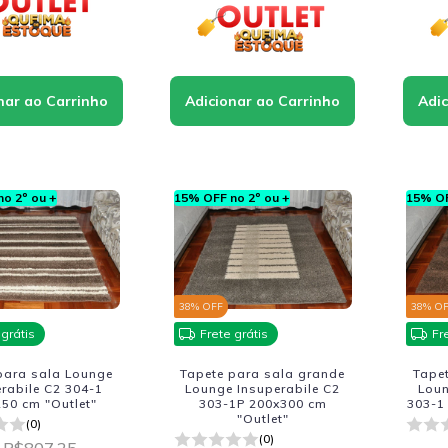
o 2º ou +
15% OFF no 2º ou +
15% OF
38
% OFF
38
% O
 grátis
Frete grátis
Fr
para sala Lounge
Tapete para sala grande
Tape
rabile C2 304-1
Lounge Insuperabile C2
Loun
50 cm "Outlet"
303-1P 200x300 cm
303-1
"Outlet"
(0)
(0)