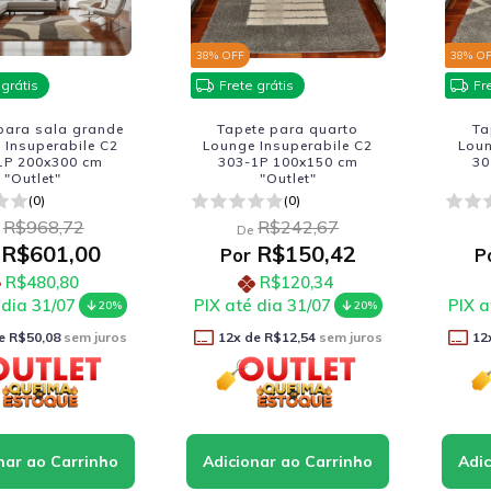
38
% OFF
38
% O
 grátis
Frete grátis
Fr
para sala grande
Tapete para quarto
Ta
 Insuperabile C2
Lounge Insuperabile C2
Loun
1P 200x300 cm
303-1P 100x150 cm
30
"Outlet"
"Outlet"
(0)
(0)
R$968,72
R$242,67
De
R$601,00
R$150,42
Por
P
R$480,80
R$120,34
 dia 31/07
PIX até dia 31/07
PIX a
20%
20%
e
R$50,08
sem juros
12
x de
R$12,54
sem juros
12