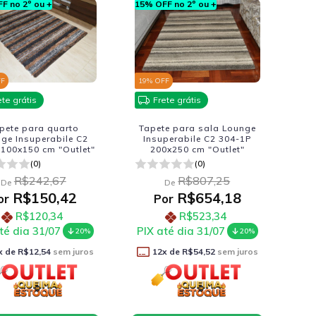
F no 2º ou +
15% OFF no 2º ou +
FF
19
% OFF
ete grátis
Frete grátis
pete para quarto
Tapete para sala Lounge
ge Insuperabile C2
Insuperabile C2 304-1P
 100x150 cm "Outlet"
200x250 cm "Outlet"
(0)
(0)
R$242,67
R$807,25
De
De
R$150,42
R$654,18
or
Por
R$120,34
R$523,34
té dia 31/07
PIX até dia 31/07
20%
20%
x de
R$12,54
sem juros
12
x de
R$54,52
sem juros