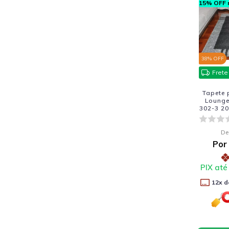
15% OFF n
38
% OFF
Frete
Tapete 
Lounge
302-3 20
De
Por
PIX até
12
x d