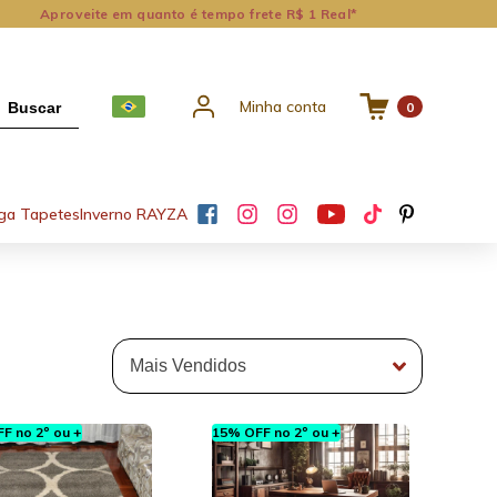
Aproveite em quanto é tempo frete R$ 1 Real*
Minha conta
Buscar
0
ga Tapetes
Inverno RAYZA
F no 2º ou +
15% OFF no 2º ou +