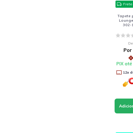
Frete
Tapete 
Lounge
302-
De
Por
PIX até
12
x d