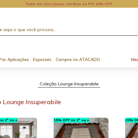
Tudo em 12x s/juros cartões ou PIX 20% OFF
Por Aplicações
Especiais
Compre no ATACADO
Me
Coleção Lounge Insuperabile
 Lounge Insuperabile
o 2º ou +
15% OFF no 2º ou +
15% OF