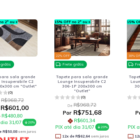
o 2º ou +
15% OFF no 2º ou +
15% OF
22
% OFF
38
% O
 grátis
Frete grátis
Fr
para sala grande
Tapete para sala grande
Tape
 Insuperabile C2
Lounge Insuperabile C2
Loun
0x300 cm "Outlet"
306-1P 200x300 cm
30
"Outlet"
(0)
(0)
R$968,72
R$968,72
De
R$601,00
R$751,68
Por
P
R$480,80
R$601,34
 dia 31/07
20%
PIX até dia 31/07
PIX a
20%
e
R$50,08
sem juros
12
x de
R$62,64
sem juros
12