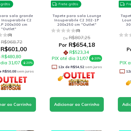
 grátis
Frete grátis
Fr
para sala grande
Tapete para sala Lounge
Tape
 Insuperabile C2
Insuperabile C2 302-1P
Loun
1P 200x300 cm
200x250 cm "Outlet"
30
"Outlet"
(0)
(0)
R$807,25
De
R$968,72
R$654,18
Por
R$601,00
P
R$523,34
R$480,80
PIX até dia 31/07
20%
 dia 31/07
PIX a
20%
12
x de
R$54,52
sem juros
e
R$50,08
sem juros
12