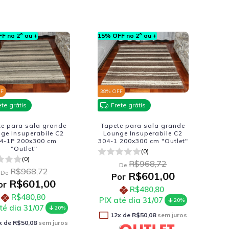
F no 2º ou +
15% OFF no 2º ou +
FF
38
% OFF
ete grátis
Frete grátis
te para sala grande
Tapete para sala grande
ge Insuperabile C2
Lounge Insuperabile C2
4-1P 200x300 cm
304-1 200x300 cm "Outlet"
"Outlet"
(0)
(0)
R$968,72
De
R$968,72
De
R$601,00
Por
R$601,00
or
R$480,80
R$480,80
PIX até dia 31/07
20%
té dia 31/07
20%
12
x de
R$50,08
sem juros
x de
R$50,08
sem juros