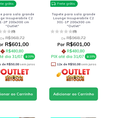
ete grátis
Frete grátis
te para sala grande
Tapete para sala grande
ge Insuperabile C2
Lounge Insuperabile C2
1-2P 200x300 cm
301-1P 200x300 cm
"Outlet"
"Outlet"
(0)
(0)
R$968,72
R$968,72
De
De
R$601,00
R$601,00
or
Por
R$480,80
R$480,80
té dia 31/07
PIX até dia 31/07
20%
20%
x de
R$50,08
sem juros
12
x de
R$50,08
sem juros