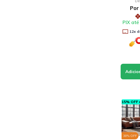
De
Por
PIX até
12
x d
15% OFF n
38
% OFF