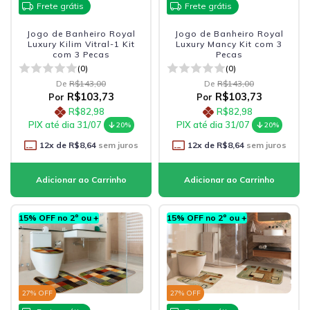
Frete grátis
Frete grátis
Jogo de Banheiro Royal
Jogo de Banheiro Royal
Luxury Kilim Vitral-1 Kit
Luxury Mancy Kit com 3
com 3 Pecas
Pecas
(0)
(0)
De
R$143,00
De
R$143,00
R$103,73
R$103,73
Por
Por
R$82,98
R$82,98
PIX até dia 31/07
PIX até dia 31/07
20%
20%
12
x de
R$8,64
sem juros
12
x de
R$8,64
sem juros
15% OFF no 2º ou +
15% OFF no 2º ou +
27
% OFF
27
% OFF