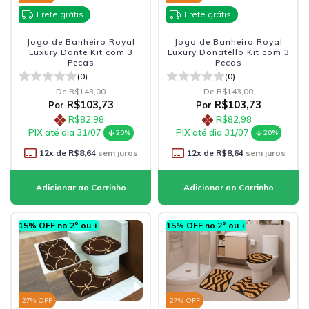
Frete grátis
Frete grátis
Jogo de Banheiro Royal
Jogo de Banheiro Royal
Luxury Dante Kit com 3
Luxury Donatello Kit com 3
Pecas
Pecas
(0)
(0)
De
R$143,00
De
R$143,00
R$103,73
R$103,73
Por
Por
R$82,98
R$82,98
PIX até dia 31/07
PIX até dia 31/07
20%
20%
12
x de
R$8,64
sem juros
12
x de
R$8,64
sem juros
15% OFF no 2º ou +
15% OFF no 2º ou +
27
% OFF
27
% OFF