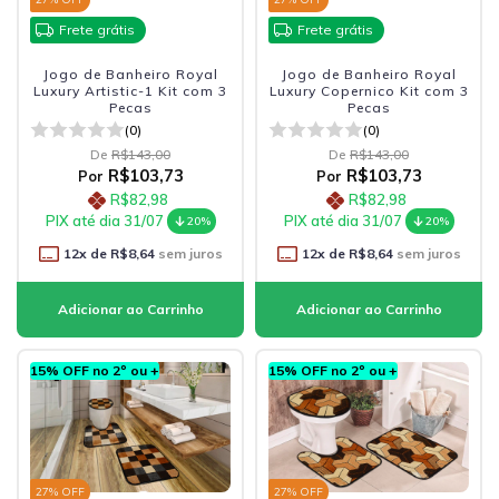
Frete grátis
Frete grátis
Jogo de Banheiro Royal
Jogo de Banheiro Royal
Luxury Artistic-1 Kit com 3
Luxury Copernico Kit com 3
Pecas
Pecas
(0)
(0)
De
R$143,00
De
R$143,00
R$103,73
R$103,73
Por
Por
R$82,98
R$82,98
PIX até dia 31/07
PIX até dia 31/07
20%
20%
12
x de
R$8,64
sem juros
12
x de
R$8,64
sem juros
15% OFF no 2º ou +
15% OFF no 2º ou +
27
% OFF
27
% OFF