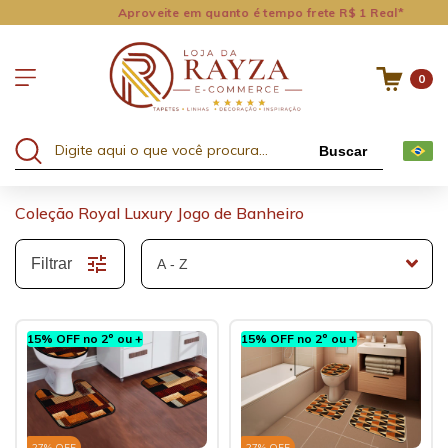
Aproveite em quanto é tempo frete R$ 1 Real*
0
Buscar
Coleção Royal Luxury Jogo de Banheiro
Filtrar
15% OFF no 2º ou +
15% OFF no 2º ou +
27
% OFF
27
% OFF