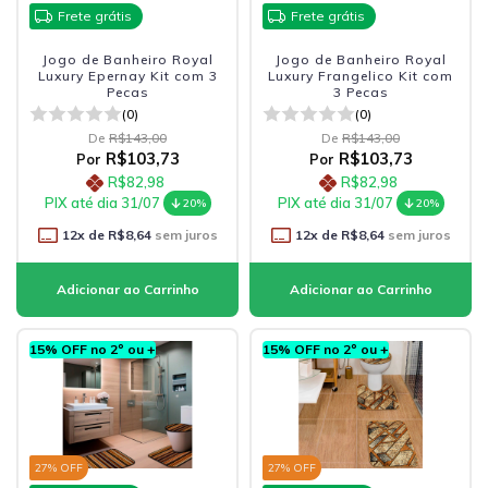
Frete grátis
Frete grátis
Jogo de Banheiro Royal
Jogo de Banheiro Royal
Luxury Epernay Kit com 3
Luxury Frangelico Kit com
Pecas
3 Pecas
(0)
(0)
De
R$143,00
De
R$143,00
R$103,73
R$103,73
Por
Por
R$82,98
R$82,98
PIX até dia 31/07
PIX até dia 31/07
20%
20%
12
x de
R$8,64
sem juros
12
x de
R$8,64
sem juros
15% OFF no 2º ou +
15% OFF no 2º ou +
27
% OFF
27
% OFF