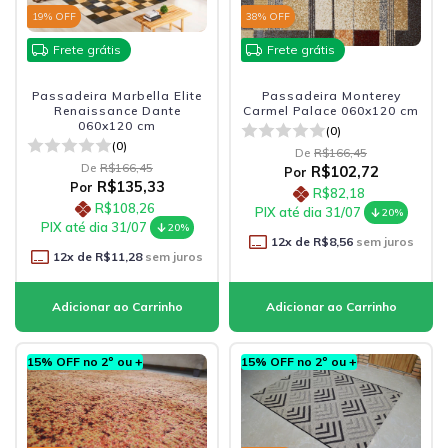
19
% OFF
38
% OFF
Frete grátis
Frete grátis
Passadeira Marbella Elite
Passadeira Monterey
Renaissance Dante
Carmel Palace 060x120 cm
060x120 cm
(0)
(0)
De
R$166,45
De
R$166,45
R$102,72
Por
R$135,33
Por
R$82,18
R$108,26
PIX até dia 31/07
20%
PIX até dia 31/07
20%
12
x de
R$8,56
sem juros
12
x de
R$11,28
sem juros
15% OFF no 2º ou +
15% OFF no 2º ou +