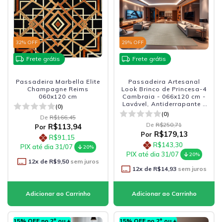
32
% OFF
29
% OFF
Frete grátis
Frete grátis
Passadeira Marbella Elite
Passadeira Artesanal
Champagne Reims
Look Brinco de Princesa-4
060x120 cm
Cambraia - 066x120 cm -
Lavável, Antiderrapante e
(0)
Durável
(0)
De
R$166,45
De
R$250,71
R$113,94
Por
R$179,13
Por
R$91,15
R$143,30
PIX até dia 31/07
20%
PIX até dia 31/07
20%
12
x de
R$9,50
sem juros
12
x de
R$14,93
sem juros
15% OFF no 2º ou +
15% OFF no 2º ou +