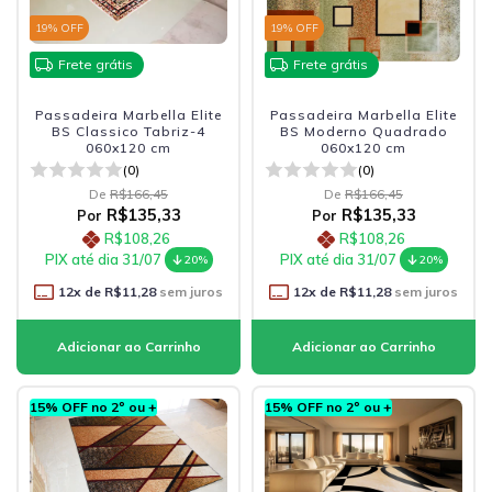
19
% OFF
19
% OFF
Frete grátis
Frete grátis
Passadeira Marbella Elite
Passadeira Marbella Elite
BS Classico Tabriz-4
BS Moderno Quadrado
060x120 cm
060x120 cm
(0)
(0)
De
R$166,45
De
R$166,45
R$135,33
R$135,33
Por
Por
R$108,26
R$108,26
PIX até dia 31/07
PIX até dia 31/07
20%
20%
12
x de
R$11,28
sem juros
12
x de
R$11,28
sem juros
15% OFF no 2º ou +
15% OFF no 2º ou +