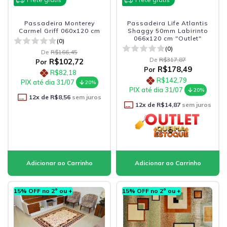
Passadeira Monterey
Passadeira Life Atlantis
Carmel Griff 060x120 cm
Shaggy 50mm Labirinto
066x120 cm "Outlet"
(0)
(0)
De
R$166,45
De
R$317,87
R$102,72
Por
R$178,49
Por
R$82,18
R$142,79
PIX até dia 31/07
20%
PIX até dia 31/07
20%
12
x de
R$8,56
sem juros
12
x de
R$14,87
sem juros
15% OFF no 2º ou +
15% OFF no 2º ou +