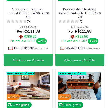
Passadeira Montreal
Passadeira Montreal
Cristal Gabbeh-4 060x120
Cristal Gabbeh-1 060x120
cm
cm
(0)
(0)
De
R$166,45
De
R$166,45
R$111,88
R$111,88
Por
Por
R$89,50
R$89,50
PIX até dia 31/07
PIX até dia 31/07
20%
20%
12
x de
R$9,32
sem juros
12
x de
R$9,32
sem juros
15% OFF no 2º ou +
15% OFF no 2º ou +
33
% OFF
47
% OFF
Frete grátis
Frete grátis