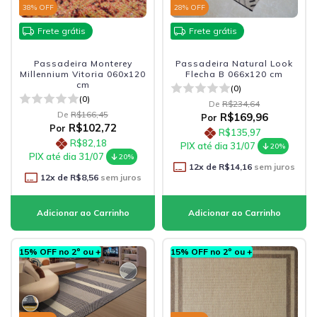
38
% OFF
28
% OFF
Frete grátis
Frete grátis
Passadeira Monterey
Passadeira Natural Look
Millennium Vitoria 060x120
Flecha B 066x120 cm
cm
(0)
(0)
De
R$234,64
De
R$166,45
R$169,96
Por
R$102,72
Por
R$135,97
R$82,18
PIX até dia 31/07
20%
PIX até dia 31/07
20%
12
x de
R$14,16
sem juros
12
x de
R$8,56
sem juros
15% OFF no 2º ou +
15% OFF no 2º ou +