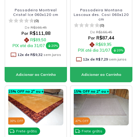
Passadeira Montreal
Passadeira Montana
Cristal Ice 060x120 cm
Lascaux des. Cosi 060x120
cm
(0)
(0)
De
R$166,45
De
R$166,45
R$111,88
Por
R$87,44
Por
R$89,50
R$69,95
PIX até dia 31/07
20%
PIX até dia 31/07
20%
12
x de
R$9,32
sem juros
12
x de
R$7,29
sem juros
15% OFF no 2º ou +
15% OFF no 2º ou +
38
% OFF
47
% OFF
Frete grátis
Frete grátis