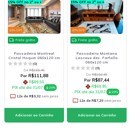
15% OFF no 2º ou +
15% OFF no 2º ou +
33
% OFF
47
% OFF
Frete grátis
Frete grátis
Passadeira Montreal
Passadeira Montana
Cristal Hoquei 060x120 cm
Lascaux des. Farfalla
060x120 cm
(0)
(0)
De
R$166,45
De
R$166,45
R$111,88
Por
R$87,44
Por
R$89,50
R$69,95
PIX até dia 31/07
20%
PIX até dia 31/07
20%
12
x de
R$9,32
sem juros
12
x de
R$7,29
sem juros