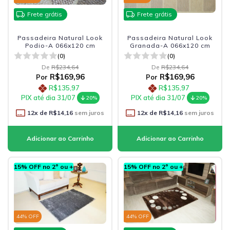
Frete grátis
Frete grátis
Passadeira Natural Look
Passadeira Natural Look
Podio-A 066x120 cm
Granada-A 066x120 cm
(0)
(0)
De
R$234,64
De
R$234,64
R$169,96
R$169,96
Por
Por
R$135,97
R$135,97
PIX até dia 31/07
PIX até dia 31/07
20%
20%
12
x de
R$14,16
sem juros
12
x de
R$14,16
sem juros
15% OFF no 2º ou +
15% OFF no 2º ou +
44
% OFF
44
% OFF