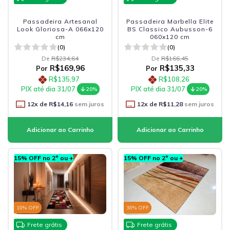
Passadeira Artesanal
Passadeira Marbella Elite
Look Gloriosa-A 066x120
BS Classico Aubusson-6
cm
060x120 cm
(0)
(0)
De
R$234,64
De
R$166,45
R$169,96
R$135,33
Por
Por
R$135,97
R$108,26
PIX até dia 31/07
PIX até dia 31/07
20%
20%
12
x de
R$14,16
sem juros
12
x de
R$11,28
sem juros
15% OFF no 2º ou +
15% OFF no 2º ou +
19
% OFF
38
% OFF
Frete grátis
Frete grátis