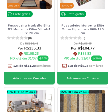
19
% OFF
37
% OFF
Frete grátis
Frete grátis
Passadeira Marbella Elite
Passadeira Marbella Elite
BS Moderno Kilim Vitral-1
Orion Hipernova 060x120
060x120 cm
cm
(0)
(0)
De
R$166,45
De
R$166,45
R$135,33
R$104,77
Por
Por
R$108,26
R$83,82
PIX até dia 31/07
PIX até dia 31/07
20%
20%
12
x de
R$11,28
sem juros
12
x de
R$8,73
sem juros
15% OFF no 2º ou +
15% OFF no 2º ou +