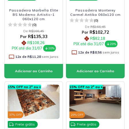
Passadeira Marbella Elite
Passadeira Monterey
BS Moderno Artistic-1
Carmel Antika 060x120 cm
060x120 cm
(0)
(0)
De
R$166,45
De
R$166,45
R$102,72
Por
R$135,33
Por
R$82,18
R$108,26
PIX até dia 31/07
20%
PIX até dia 31/07
20%
12
x de
R$8,56
sem juros
12
x de
R$11,28
sem juros
15% OFF no 2º ou +
15% OFF no 2º ou +
37
% OFF
29
% OFF
Frete grátis
Frete grátis