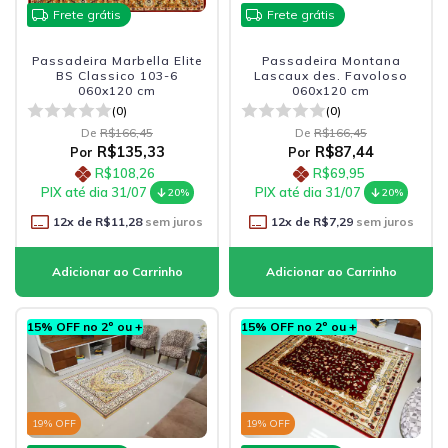
Frete grátis
Frete grátis
Passadeira Marbella Elite
Passadeira Montana
BS Classico 103-6
Lascaux des. Favoloso
060x120 cm
060x120 cm
(0)
(0)
De
R$166,45
De
R$166,45
R$135,33
R$87,44
Por
Por
R$108,26
R$69,95
PIX até dia 31/07
PIX até dia 31/07
20%
20%
12
x de
R$11,28
sem juros
12
x de
R$7,29
sem juros
15% OFF no 2º ou +
15% OFF no 2º ou +
19
% OFF
19
% OFF