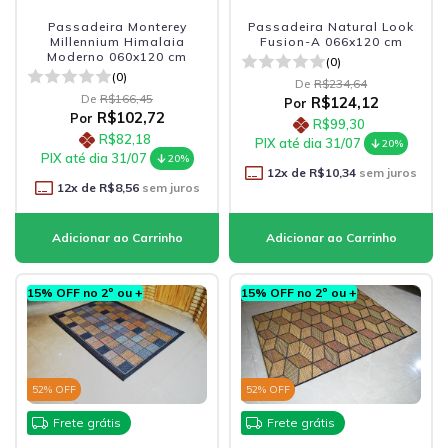
Passadeira Monterey
Passadeira Natural Look
Millennium Himalaia
Fusion-A 066x120 cm
Moderno 060x120 cm
(0)
(0)
De
R$234,64
De
R$166,45
R$124,12
Por
R$102,72
Por
R$99,30
R$82,18
PIX até dia 31/07
20%
PIX até dia 31/07
20%
12
x de
R$10,34
sem juros
12
x de
R$8,56
sem juros
15% OFF no 2º ou +
15% OFF no 2º ou +
52
% OFF
52
% OFF
Frete grátis
Frete grátis