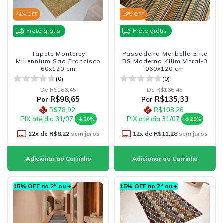
41
% OFF
19
% OFF
Frete grátis
Frete grátis
Tapete Monterey
Passadeira Marbella Elite
Millennium Sao Francisco
BS Moderno Kilim Vitral-3
60x120 cm
060x120 cm
(0)
(0)
De
R$166,45
De
R$166,45
R$98,65
R$135,33
Por
Por
R$78,92
R$108,26
PIX até dia 31/07
PIX até dia 31/07
20%
20%
12
x de
R$8,22
sem juros
12
x de
R$11,28
sem juros
15% OFF no 2º ou +
15% OFF no 2º ou +