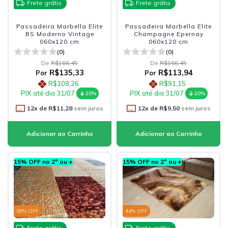
Frete grátis
Frete grátis
Passadeira Marbella Elite
Passadeira Marbella Elite
BS Moderno Vintage
Champagne Epernay
060x120 cm
060x120 cm
(0)
(0)
De
R$166,45
De
R$166,45
R$135,33
R$113,94
Por
Por
R$108,26
R$91,15
PIX até dia 31/07
PIX até dia 31/07
20%
20%
12
x de
R$11,28
sem juros
12
x de
R$9,50
sem juros
15% OFF no 2º ou +
15% OFF no 2º ou +
38
% OFF
44
% OFF
Frete grátis
Frete grátis