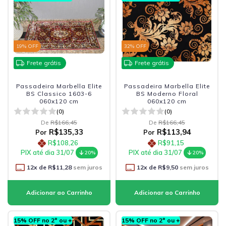
19
% OFF
32
% OFF
Frete grátis
Frete grátis
Passadeira Marbella Elite
Passadeira Marbella Elite
BS Classico 1603-6
BS Moderno Floral
060x120 cm
060x120 cm
(0)
(0)
De
R$166,45
De
R$166,45
R$135,33
R$113,94
Por
Por
R$108,26
R$91,15
PIX até dia 31/07
PIX até dia 31/07
20%
20%
12
x de
R$11,28
sem juros
12
x de
R$9,50
sem juros
15% OFF no 2º ou +
15% OFF no 2º ou +