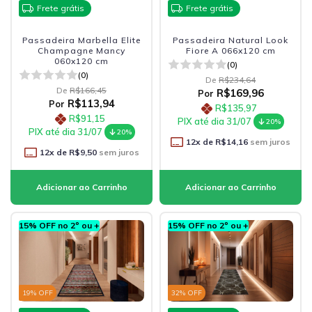
Frete grátis
Frete grátis
Passadeira Marbella Elite
Passadeira Natural Look
Champagne Mancy
Fiore A 066x120 cm
060x120 cm
(0)
(0)
De
R$234,64
De
R$166,45
R$169,96
Por
R$113,94
Por
R$135,97
R$91,15
PIX até dia 31/07
20%
PIX até dia 31/07
20%
12
x de
R$14,16
sem juros
12
x de
R$9,50
sem juros
15% OFF no 2º ou +
15% OFF no 2º ou +
19
% OFF
32
% OFF