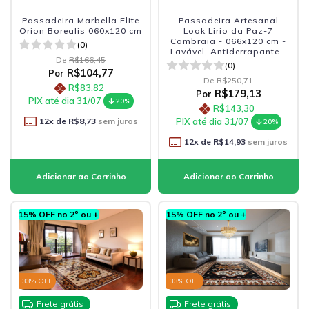
Passadeira Marbella Elite
Passadeira Artesanal
Orion Borealis 060x120 cm
Look Lirio da Paz-7
Cambraia - 066x120 cm -
(0)
Lavável, Antiderrapante e
De
R$166,45
Durável
(0)
R$104,77
Por
De
R$250,71
R$83,82
R$179,13
Por
PIX até dia 31/07
20%
R$143,30
12
x de
R$8,73
sem juros
PIX até dia 31/07
20%
12
x de
R$14,93
sem juros
15% OFF no 2º ou +
15% OFF no 2º ou +
33
% OFF
33
% OFF
Frete grátis
Frete grátis