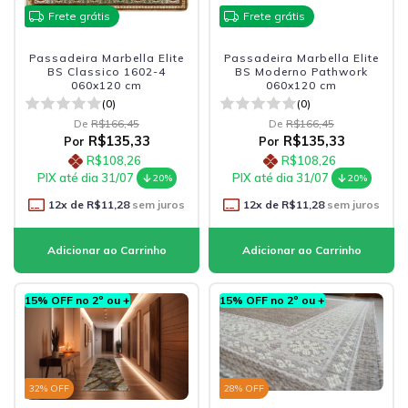
Frete grátis
Frete grátis
Passadeira Marbella Elite
Passadeira Marbella Elite
BS Classico 1602-4
BS Moderno Pathwork
060x120 cm
060x120 cm
(0)
(0)
De
R$166,45
De
R$166,45
R$135,33
R$135,33
Por
Por
R$108,26
R$108,26
PIX até dia 31/07
PIX até dia 31/07
20%
20%
12
x de
R$11,28
sem juros
12
x de
R$11,28
sem juros
15% OFF no 2º ou +
15% OFF no 2º ou +
32
% OFF
28
% OFF