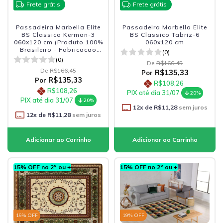
Frete grátis
Frete grátis
Passadeira Marbella Elite
Passadeira Marbella Elite
BS Classico Kerman-3
BS Classico Tabriz-6
060x120 cm (Produto 100%
060x120 cm
Brasileiro - Fabricacao
(0)
Nacional)
(0)
De
R$166,45
De
R$166,45
R$135,33
Por
R$135,33
Por
R$108,26
R$108,26
PIX até dia 31/07
20%
PIX até dia 31/07
20%
12
x de
R$11,28
sem juros
12
x de
R$11,28
sem juros
15% OFF no 2º ou +
15% OFF no 2º ou +
19
% OFF
19
% OFF