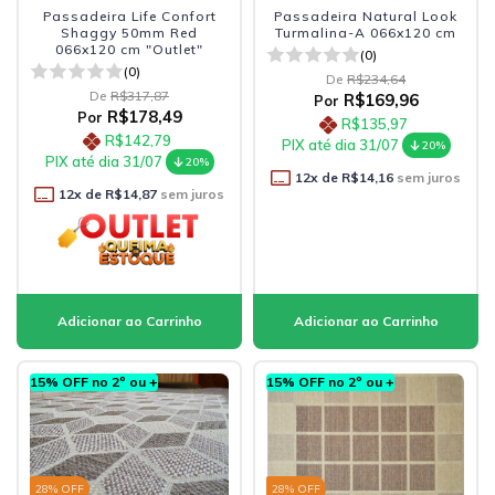
Passadeira Life Confort
Passadeira Natural Look
Shaggy 50mm Red
Turmalina-A 066x120 cm
066x120 cm "Outlet"
(0)
(0)
De
R$234,64
De
R$317,87
R$169,96
Por
R$178,49
Por
R$135,97
R$142,79
PIX até dia 31/07
20%
PIX até dia 31/07
20%
12
x de
R$14,16
sem juros
12
x de
R$14,87
sem juros
15% OFF no 2º ou +
15% OFF no 2º ou +
28
% OFF
28
% OFF