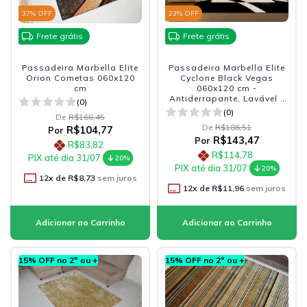
37
% OFF
23
% OFF
Frete grátis
Frete grátis
Passadeira Marbella Elite
Passadeira Marbella Elite
Orion Cometas 060x120
Cyclone Black Vegas
cm
060x120 cm -
Antiderrapante, Lavável e
(0)
Sofisticada
(0)
De
R$166,45
De
R$186,51
R$104,77
Por
R$143,47
Por
R$83,82
R$114,78
PIX até dia 31/07
20%
PIX até dia 31/07
20%
12
x de
R$8,73
sem juros
12
x de
R$11,96
sem juros
15% OFF no 2º ou +
15% OFF no 2º ou +