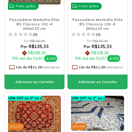
Frete grátis
Frete grátis
Passadeira Marbella Elite
Passadeira Marbella Elite
BS Classico 101-4
BS Classico 101-6
060x120 cm
060x120 cm
(0)
(0)
De
R$166,45
De
R$166,45
R$135,33
R$135,33
Por
Por
R$108,26
R$108,26
PIX até dia 31/07
PIX até dia 31/07
20%
20%
12
x de
R$11,28
sem juros
12
x de
R$11,28
sem juros
15% OFF no 2º ou +
15% OFF no 2º ou +
19
% OFF
47
% OFF