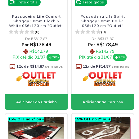
Frete grátis
Frete grátis
Passadeira Life Confort
Passadeira Life Spirit
Shaggy 50mm Black &
Shaggy 50mm Ball-1
White 066x120 cm "Outlet"
066x120 cm "Outlet"
(0)
(0)
De
R$317,87
De
R$317,87
R$178,49
R$178,49
Por
Por
R$142,79
R$142,79
PIX até dia 31/07
PIX até dia 31/07
20%
20%
12
x de
R$14,87
sem juros
12
x de
R$14,87
sem juros
15% OFF no 2º ou +
15% OFF no 2º ou +