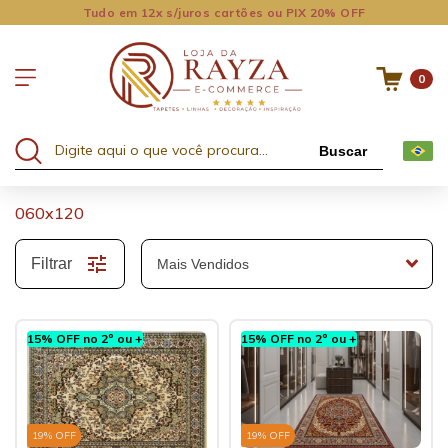
Tudo em 12x s/juros cartões ou PIX 20% OFF
0
Buscar
060x120
Filtrar
15% OFF no 2º ou +
15% OFF no 2º ou +
19
% OFF
19
% OFF