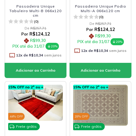
Passadeira Unique
Passadeira Unique Podio
Tabuleiro Multi-B 066x120
Multi-A 066x120 cm
cm
(0)
(0)
De
R$257,71
De
R$257,71
R$124,12
Por
R$124,12
Por
R$99,30
R$99,30
PIX até dia 31/07
20%
PIX até dia 31/07
20%
12
x de
R$10,34
sem juros
12
x de
R$10,34
sem juros
15% OFF no 2º ou +
15% OFF no 2º ou +
44
% OFF
28
% OFF
Frete grátis
Frete grátis