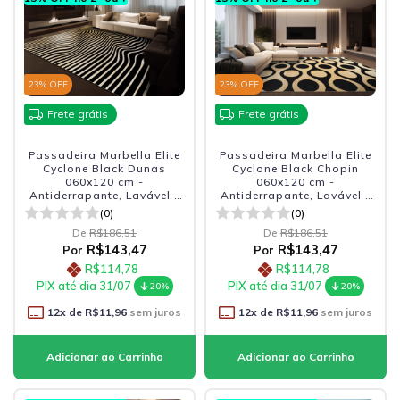
23
% OFF
23
% OFF
Frete grátis
Frete grátis
Passadeira Marbella Elite
Passadeira Marbella Elite
Cyclone Black Dunas
Cyclone Black Chopin
060x120 cm -
060x120 cm -
Antiderrapante, Lavável e
Antiderrapante, Lavável e
Sofisticado
Sofisticado.
(0)
(0)
De
R$186,51
De
R$186,51
R$143,47
R$143,47
Por
Por
R$114,78
R$114,78
PIX até dia 31/07
PIX até dia 31/07
20%
20%
12
x de
R$11,96
sem juros
12
x de
R$11,96
sem juros