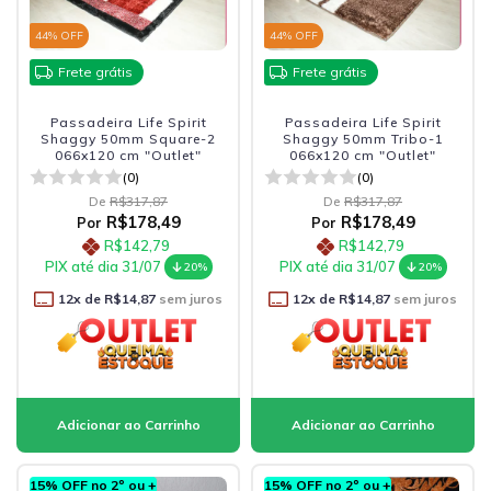
44
% OFF
44
% OFF
Frete grátis
Frete grátis
Passadeira Life Spirit
Passadeira Life Spirit
Shaggy 50mm Square-2
Shaggy 50mm Tribo-1
066x120 cm "Outlet"
066x120 cm "Outlet"
(0)
(0)
De
R$317,87
De
R$317,87
R$178,49
R$178,49
Por
Por
R$142,79
R$142,79
PIX até dia 31/07
PIX até dia 31/07
20%
20%
12
x de
R$14,87
sem juros
12
x de
R$14,87
sem juros
15% OFF no 2º ou +
15% OFF no 2º ou +