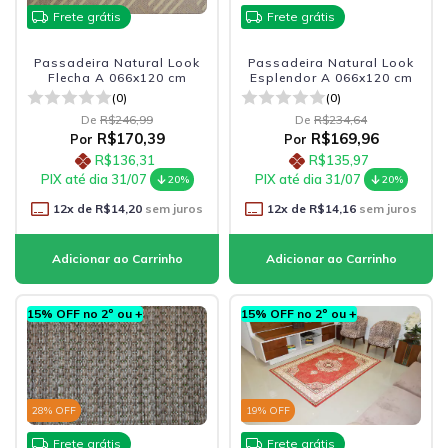
Frete grátis
Frete grátis
Passadeira Natural Look
Passadeira Natural Look
Flecha A 066x120 cm
Esplendor A 066x120 cm
(0)
(0)
De
R$246,99
De
R$234,64
R$170,39
R$169,96
Por
Por
R$136,31
R$135,97
PIX até dia 31/07
PIX até dia 31/07
20%
20%
12
x de
R$14,20
sem juros
12
x de
R$14,16
sem juros
15% OFF no 2º ou +
15% OFF no 2º ou +
28
% OFF
19
% OFF
Frete grátis
Frete grátis