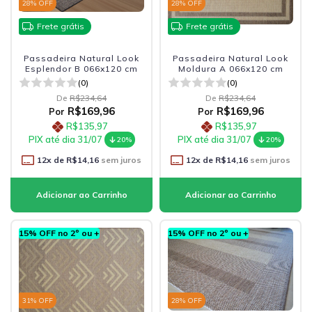
28
% OFF
28
% OFF
Frete grátis
Frete grátis
Passadeira Natural Look
Passadeira Natural Look
Esplendor B 066x120 cm
Moldura A 066x120 cm
(0)
(0)
De
R$234,64
De
R$234,64
R$169,96
R$169,96
Por
Por
R$135,97
R$135,97
PIX até dia 31/07
PIX até dia 31/07
20%
20%
12
x de
R$14,16
sem juros
12
x de
R$14,16
sem juros
15% OFF no 2º ou +
15% OFF no 2º ou +
31
% OFF
28
% OFF