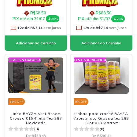
R$68,50
R$68,50
PIX até dia 31/07
PIX até dia 31/07
20%
20%
12
x de
R$7,14
sem juros
12
x de
R$7,14
sem juros
LEVE 5 & PAGUE 4
LEVE 5 & PAGUE 4
36
% OFF
9
% OFF
Linha RAYZA Vest Resort
Linhas para crochê RAYZA
Grossa 015-Preto Tex 288
Artesanato Grossa tex 288
Novidade
- Cor 023 Marrom
(0)
(0)
De
R$58,43
De
R$90,41