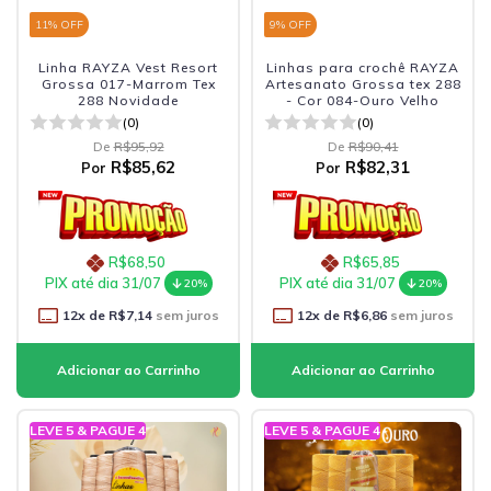
11
% OFF
9
% OFF
Linha RAYZA Vest Resort
Linhas para crochê RAYZA
Grossa 017-Marrom Tex
Artesanato Grossa tex 288
288 Novidade
- Cor 084-Ouro Velho
(0)
(0)
De
R$95,92
De
R$90,41
R$85,62
R$82,31
Por
Por
R$68,50
R$65,85
PIX até dia 31/07
PIX até dia 31/07
20%
20%
12
x de
R$7,14
sem juros
12
x de
R$6,86
sem juros
LEVE 5 & PAGUE 4
LEVE 5 & PAGUE 4