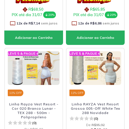
R$68,50
R$65,85
PIX até dia 31/07
PIX até dia 31/07
20%
20%
12
x de
R$7,14
sem juros
12
x de
R$6,86
sem juros
LEVE 5 & PAGUE 4
LEVE 5 & PAGUE 4
11
% OFF
11
% OFF
Linha Rayza Vest Resort -
Linha RAYZA Vest Resort
Cor 020 Branco Lunar -
Grossa 005-Off White Tex
TEX 288 - 500m -
288 Novidade
Polipropileno
(0)
(0)
De
R$95,92