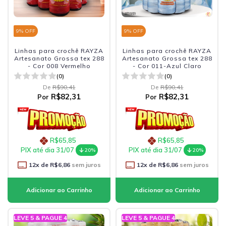
9
% OFF
9
% OFF
Linhas para crochê RAYZA
Linhas para crochê RAYZA
Artesanato Grossa tex 288
Artesanato Grossa tex 288
- Cor 008 Vermelho
- Cor 011-Azul Claro
(0)
(0)
De
R$90,41
De
R$90,41
R$82,31
R$82,31
Por
Por
R$65,85
R$65,85
PIX até dia 31/07
PIX até dia 31/07
20%
20%
12
x de
R$6,86
sem juros
12
x de
R$6,86
sem juros
LEVE 5 & PAGUE 4
LEVE 5 & PAGUE 4