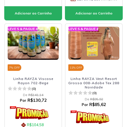
LEVE 5 & PAGUE 4
LEVE 5 & PAGUE 4
7
% OFF
11
% OFF
Linha RAYZA Viscose
Linha RAYZA Vest Resort
Rayon 702-Bege
Grossa 008-Adobe Tex 288
Novidade
(0)
(0)
De
R$141,14
De
R$95,92
R$130,72
Por
R$85,62
Por
R$104,58