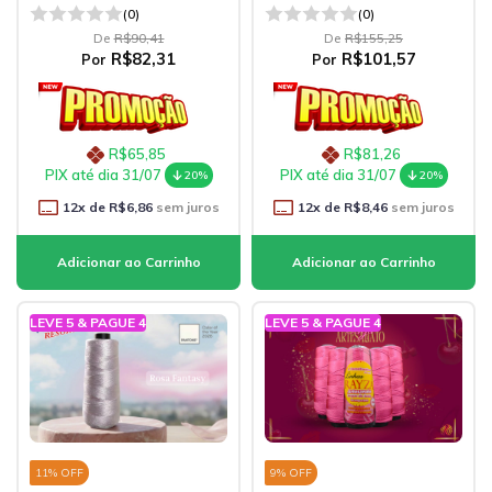
(0)
(0)
De
R$90,41
De
R$155,25
R$82,31
R$101,57
Por
Por
R$65,85
R$81,26
PIX até dia 31/07
PIX até dia 31/07
20%
20%
12
x de
R$6,86
sem juros
12
x de
R$8,46
sem juros
LEVE 5 & PAGUE 4
LEVE 5 & PAGUE 4
11
% OFF
9
% OFF