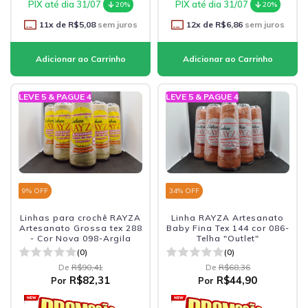
PIX até dia 31/07
PIX até dia 31/07
20%
20%
11
x de
R$5,08
sem juros
12
x de
R$6,86
sem juros
LEVE 5 & PAGUE 4
LEVE 5 & PAGUE 4
9
% OFF
34
% OFF
Linhas para crochê RAYZA
Linha RAYZA Artesanato
Artesanato Grossa tex 288
Baby Fina Tex 144 cor 086-
- Cor Nova 098-Argila
Telha "Outlet"
(0)
(0)
De
R$90,41
De
R$68,36
R$82,31
R$44,90
Por
Por