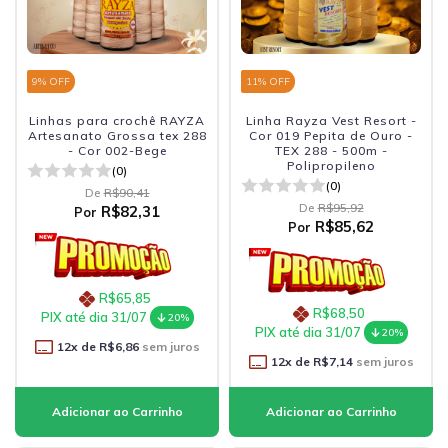
9
% OFF
11
% OFF
Linhas para crochê RAYZA
Linha Rayza Vest Resort -
Artesanato Grossa tex 288
Cor 019 Pepita de Ouro -
- Cor 002-Bege
TEX 288 - 500m -
Polipropileno
(0)
(0)
De
R$90,41
De
R$95,92
R$82,31
Por
R$85,62
Por
R$65,85
R$68,50
PIX até dia 31/07
20%
PIX até dia 31/07
20%
12
x de
R$6,86
sem juros
12
x de
R$7,14
sem juros