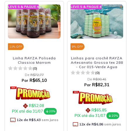
LEVE 5 & PAGUE 4
LEVE 5 & PAGUE 4
11
% OFF
9
% OFF
Linha RAYZA Poliseda
Linhas para crochê RAYZA
Classica Marrom
Artesanato Grossa tex 288
- Cor 015-Verde Agua
(0)
(0)
De
R$72,77
De
R$90,41
R$65,10
Por
R$82,31
Por
R$52,08
R$65,85
PIX até dia 31/07
20%
PIX até dia 31/07
20%
12
x de
R$5,43
sem juros
12
x de
R$6,86
sem juros