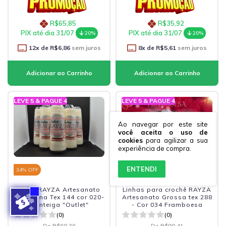
R$65,85
R$35,92
PIX até dia 31/07
PIX até dia 31/07
20%
20%
12
x de
R$6,86
sem juros
8
x de
R$5,61
sem juros
LEVE 5 & PAGUE 4
LEVE 5 & PAGUE 4
Ao navegar por este site
você aceita o uso de
cookies
para agilizar a sua
experiência de compra.
ENTENDI
34
% OFF
9
% OFF
Linha RAYZA Artesanato
Linhas para crochê RAYZA
Baby Fina Tex 144 cor 020-
Artesanato Grossa tex 288
Manteiga "Outlet"
- Cor 034 Framboesa
(0)
(0)
De
R$68,36
De
R$90,41