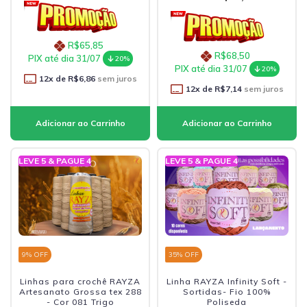
R$65,85
R$68,50
PIX até dia 31/07
20%
PIX até dia 31/07
20%
12
x de
R$6,86
sem juros
12
x de
R$7,14
sem juros
LEVE 5 & PAGUE 4
LEVE 5 & PAGUE 4
9
% OFF
35
% OFF
Linhas para crochê RAYZA
Linha RAYZA Infinity Soft -
Artesanato Grossa tex 288
Sortidas- Fio 100%
- Cor 081 Trigo
Poliseda