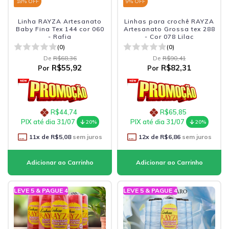
18
% OFF
9
% OFF
Linha RAYZA Artesanato
Linhas para crochê RAYZA
Baby Fina Tex 144 cor 060
Artesanato Grossa tex 288
- Rafia
- Cor 078 Lilac
(0)
(0)
De
R$68,36
De
R$90,41
R$55,92
R$82,31
Por
Por
R$44,74
R$65,85
PIX até dia 31/07
PIX até dia 31/07
20%
20%
11
x de
R$5,08
sem juros
12
x de
R$6,86
sem juros
LEVE 5 & PAGUE 4
LEVE 5 & PAGUE 4