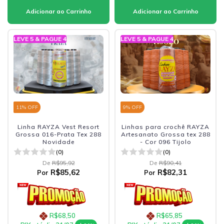
LEVE 5 & PAGUE 4
LEVE 5 & PAGUE 4
11
% OFF
9
% OFF
Linha RAYZA Vest Resort
Linhas para crochê RAYZA
Grossa 016-Prata Tex 288
Artesanato Grossa tex 288
Novidade
- Cor 096 Tijolo
(0)
(0)
De
R$95,92
De
R$90,41
R$85,62
R$82,31
Por
Por
R$68,50
R$65,85