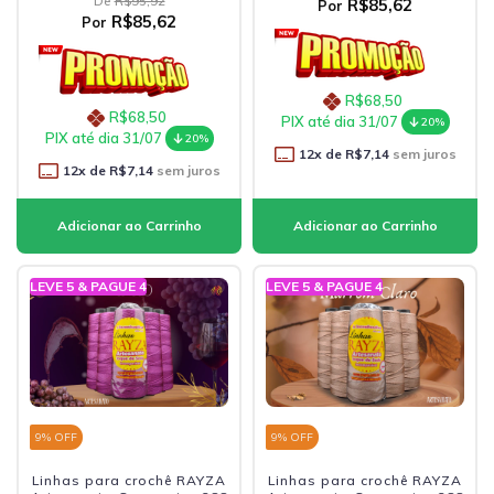
De
R$95,92
R$85,62
Por
R$85,62
Por
R$68,50
R$68,50
PIX até dia 31/07
20%
PIX até dia 31/07
20%
12
x de
R$7,14
sem juros
12
x de
R$7,14
sem juros
LEVE 5 & PAGUE 4
LEVE 5 & PAGUE 4
9
% OFF
9
% OFF
Linhas para crochê RAYZA
Linhas para crochê RAYZA