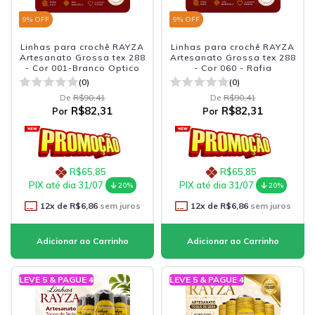
9
% OFF
9
% OFF
Linhas para crochê RAYZA
Linhas para crochê RAYZA
Artesanato Grossa tex 288
Artesanato Grossa tex 288
- Cor 001-Branco Optico
- Cor 060 - Rafia
(0)
(0)
De
R$90,41
De
R$90,41
R$82,31
R$82,31
Por
Por
R$65,85
R$65,85
PIX até dia 31/07
PIX até dia 31/07
20%
20%
12
x de
R$6,86
sem juros
12
x de
R$6,86
sem juros
LEVE 5 & PAGUE 4
LEVE 5 & PAGUE 4