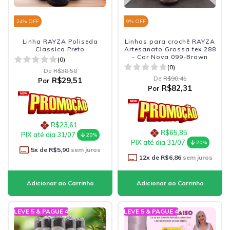
24
% OFF
9
% OFF
Linha RAYZA Poliseda
Linhas para crochê RAYZA
Classica Preto
Artesanato Grossa tex 288
- Cor Nova 099-Brown
(0)
(0)
De
R$38,58
De
R$90,41
R$29,51
Por
R$82,31
Por
R$23,61
R$65,85
PIX até dia 31/07
20%
PIX até dia 31/07
20%
5
x de
R$5,90
sem juros
12
x de
R$6,86
sem juros
LEVE 5 & PAGUE 4
LEVE 5 & PAGUE 4