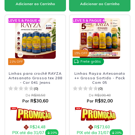
LEVE 5 & PAGUE 4
LEVE 5 & PAGUE 4
15
% OFF
Frete grátis
21
% OFF
Linhas para crochê RAYZA
Linhas Rayza Artesanato
Artesanato Grossa tex 288
++ Grossa Sortido - Pack
- Cor 041 Jeans
Com 05
(0)
(0)
De
R$38,58
De
R$108,48
R$30,60
R$92,00
Por
Por
R$24,48
R$73,60
PIX até dia 31/07
PIX até dia 31/07
20%
20%