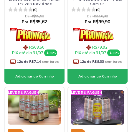
Tex 288 Novidade
Com 05
(0)
(0)
De
R$95,92
De
R$110,32
R$85,62
R$99,90
Por
Por
R$68,50
R$79,92
PIX até dia 31/07
PIX até dia 31/07
20%
20%
12
x de
R$7,14
sem juros
12
x de
R$8,33
sem juros
LEVE 5 & PAGUE 4
LEVE 5 & PAGUE 4