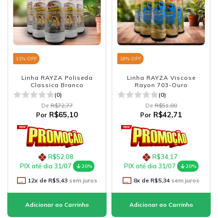
11
% OFF
18
% OFF
Linha RAYZA Poliseda
Linha RAYZA Viscose
Classica Branco
Rayon 703-Ouro
(0)
(0)
De
R$72,77
De
R$51,80
R$65,10
R$42,71
Por
Por
R$52,08
R$34,17
PIX até dia 31/07
PIX até dia 31/07
20%
20%
12
x de
R$5,43
sem juros
8
x de
R$5,34
sem juros