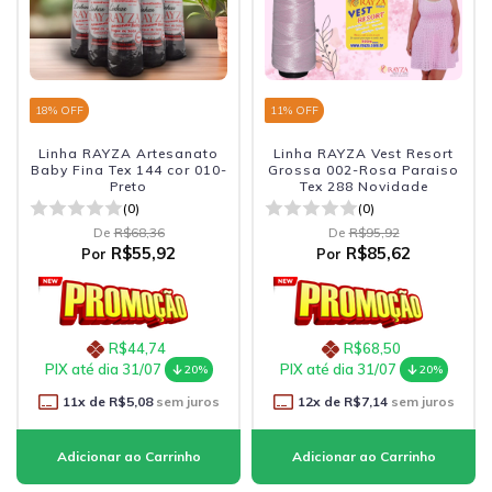
18
% OFF
11
% OFF
Linha RAYZA Artesanato
Linha RAYZA Vest Resort
Baby Fina Tex 144 cor 010-
Grossa 002-Rosa Paraiso
Preto
Tex 288 Novidade
(0)
(0)
De
R$68,36
De
R$95,92
R$55,92
R$85,62
Por
Por
R$44,74
R$68,50
PIX até dia 31/07
PIX até dia 31/07
20%
20%
11
x de
R$5,08
sem juros
12
x de
R$7,14
sem juros