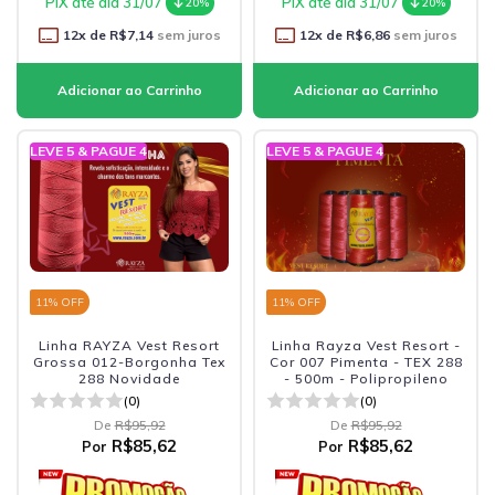
PIX até dia 31/07
PIX até dia 31/07
20%
20%
12
x de
R$7,14
sem juros
12
x de
R$6,86
sem juros
LEVE 5 & PAGUE 4
LEVE 5 & PAGUE 4
11
% OFF
11
% OFF
Linha RAYZA Vest Resort
Linha Rayza Vest Resort -
Grossa 012-Borgonha Tex
Cor 007 Pimenta - TEX 288
288 Novidade
- 500m - Polipropileno
(0)
(0)
De
R$95,92
De
R$95,92
R$85,62
R$85,62
Por
Por