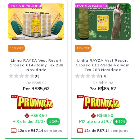
LEVE 5 & PAGUE 4
LEVE 5 & PAGUE 4
11
% OFF
11
% OFF
Linha RAYZA Vest Resort
Linha RAYZA Vest Resort
Grossa 014-Ramy Tex 288
Grossa 013-Verde Malvam
Novidade
Tex 288 Novidade
(0)
(0)
De
R$95,92
De
R$95,92
R$85,62
R$85,62
Por
Por
R$68,50
R$68,50
PIX até dia 31/07
PIX até dia 31/07
20%
20%
12
x de
R$7,14
sem juros
12
x de
R$7,14
sem juros