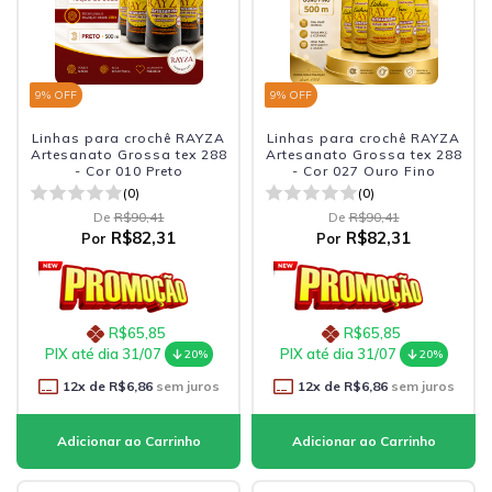
9
% OFF
9
% OFF
Linhas para crochê RAYZA
Linhas para crochê RAYZA
Artesanato Grossa tex 288
Artesanato Grossa tex 288
- Cor 010 Preto
- Cor 027 Ouro Fino
(0)
(0)
De
R$90,41
De
R$90,41
R$82,31
R$82,31
Por
Por
R$65,85
R$65,85
PIX até dia 31/07
PIX até dia 31/07
20%
20%
12
x de
R$6,86
sem juros
12
x de
R$6,86
sem juros