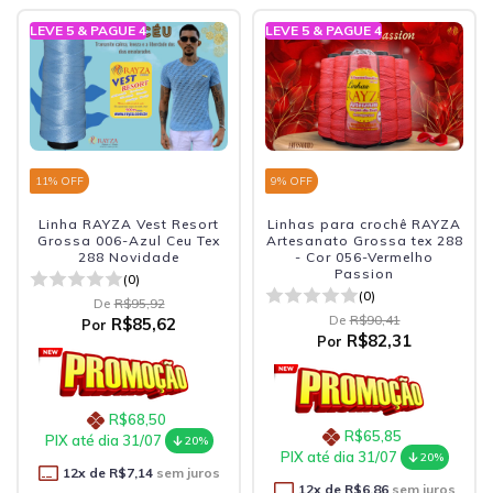
LEVE 5 & PAGUE 4
LEVE 5 & PAGUE 4
11
% OFF
9
% OFF
Linha RAYZA Vest Resort
Linhas para crochê RAYZA
Grossa 006-Azul Ceu Tex
Artesanato Grossa tex 288
288 Novidade
- Cor 056-Vermelho
Passion
(0)
(0)
De
R$95,92
De
R$90,41
R$85,62
Por
R$82,31
Por
R$68,50
R$65,85
PIX até dia 31/07
20%
PIX até dia 31/07
20%
12
x de
R$7,14
sem juros
12
x de
R$6,86
sem juros