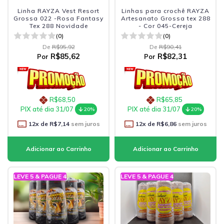
Linha RAYZA Vest Resort
Linhas para crochê RAYZA
Grossa 022 -Rosa Fantasy
Artesanato Grossa tex 288
Tex 288 Novidade
- Cor 045-Cereja
(0)
(0)
De
R$95,92
De
R$90,41
R$85,62
R$82,31
Por
Por
R$68,50
R$65,85
PIX até dia 31/07
PIX até dia 31/07
20%
20%
12
x de
R$7,14
sem juros
12
x de
R$6,86
sem juros
LEVE 5 & PAGUE 4
LEVE 5 & PAGUE 4