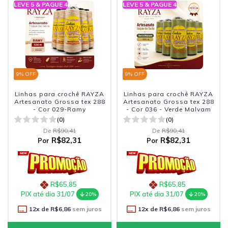
LEVE 5 & PAGUE 4
LEVE 5 & PAGUE 4
9
% OFF
9
% OFF
Linhas para crochê RAYZA
Linhas para crochê RAYZA
Artesanato Grossa tex 288
Artesanato Grossa tex 288
- Cor 029-Ramy
- Cor 036 - Verde Malvam
(0)
(0)
De
R$90,41
De
R$90,41
R$82,31
R$82,31
Por
Por
R$65,85
R$65,85
PIX até dia 31/07
PIX até dia 31/07
20%
20%
12
x de
R$6,86
sem juros
12
x de
R$6,86
sem juros