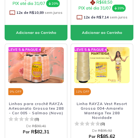
R$68,50
PIX até dia 31/07
20%
PIX até dia 31/07
20%
12
x de
R$10,89
sem juros
12
x de
R$7,14
sem juros
LEVE 5 & PAGUE 4
LEVE 5 & PAGUE 4
9
% OFF
11
% OFF
Linhas para crochê RAYZA
Linha RAYZA Vest Resort
Artesanato Grossa tex 288
Grossa 004-Amarelo
- Cor 005 - Salmao (Novo)
Manteiga Tex 288
Novidade
(0)
(0)
De
R$90,41
De
R$95,92
R$82,31
Por
R$85,62
Por