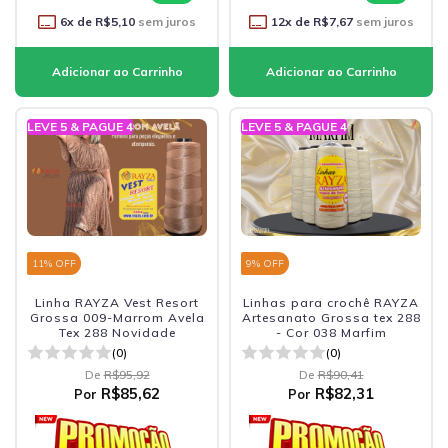
6
x de
R$5,10
sem juros
12
x de
R$7,67
sem juros
LEVE 5 & PAGUE 4
LEVE 5 & PAGUE 4
11
% OFF
9
% OFF
Linha RAYZA Vest Resort
Linhas para crochê RAYZA
Grossa 009-Marrom Avela
Artesanato Grossa tex 288
Tex 288 Novidade
- Cor 038 Marfim
(0)
(0)
De
R$95,92
De
R$90,41
R$85,62
R$82,31
Por
Por