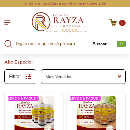
Tudo em 12x s/juros cartões ou PIX 20% OFF
0
Buscar
Aba Especial
Filtrar
LEVE 5 & PAGUE 4
LEVE 5 & PAGUE 4