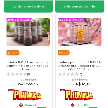
LEVE 5 & PAGUE 4
LEVE 5 & PAGUE 4
18
% OFF
9
% OFF
Linha RAYZA Artesanato
Linhas para crochê RAYZA
Baby Fina Tex 144 cor 023-
Artesanato Grossa tex 288
Marrom
- Cor 004 Rosa
(0)
(0)
De
R$68,36
De
R$90,41
R$55,92
R$82,31
Por
Por
R$44,74
R$65,85