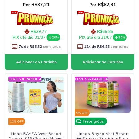
R$37,21
R$82,31
Por
Por
R$29,77
R$65,85
PIX até dia 31/07
PIX até dia 31/07
20%
20%
7
x de
R$5,32
sem juros
12
x de
R$6,86
sem juros
LEVE 5 & PAGUE 4
LEVE 5 & PAGUE 4
9
% OFF
Frete grátis
11
% OFF
Linha RAYZA Vest Resort
Linhas Rayza Vest Resort
Grossa 018-Branco Nuvem
++ Grossa Sortido - Pack