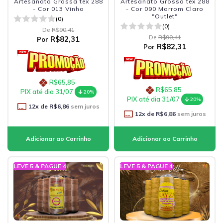
Artesanato Grossa tex 288
Artesanato Grossa tex 288
- Cor 013 Vinho
- Cor 090 Marrom Claro
"Outlet"
(0)
(0)
De
R$90,41
De
R$90,41
R$82,31
Por
R$82,31
Por
R$65,85
R$65,85
PIX até dia 31/07
20%
PIX até dia 31/07
20%
12
x de
R$6,86
sem juros
12
x de
R$6,86
sem juros
LEVE 5 & PAGUE 4
LEVE 5 & PAGUE 4