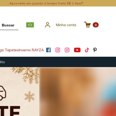
Aproveite em quanto é tempo frete R$ 1 Real*
Minha conta
Buscar
0
ga Tapetes
Inverno RAYZA
ito