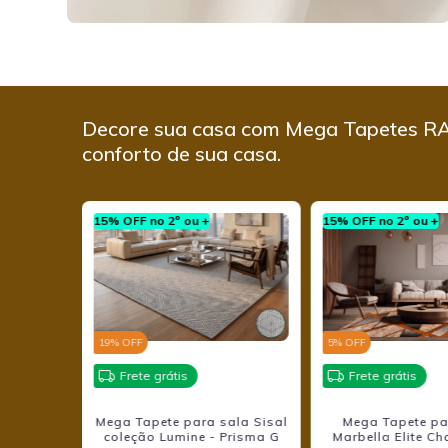
Decore sua casa com Mega Tapetes RA
conforto de sua casa.
15% OFF no 2º ou +
15% OFF no 2º ou +
19
% OFF
5
% OFF
Frete grátis
Frete grátis
a sala
Mega Tapete para sala Sisal
Mega Tapete pa
Classico
coleção Lumine - Prisma G
Marbella Elite 