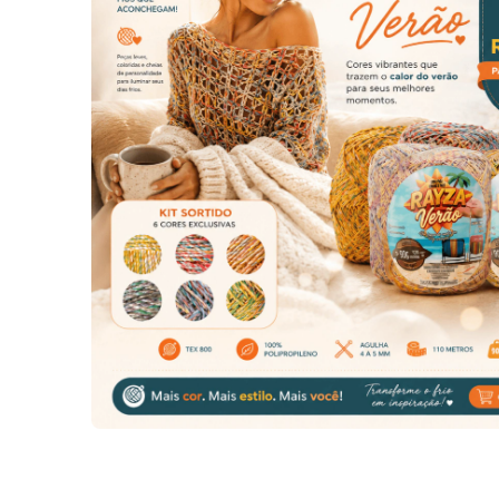
15
% OFF
Frete grá
9
% OFF
Linhas para crochê RAYZA
Entre na C
Artesanato Grossa tex 288 -
Kit Linhas
Cor 001-Branco Optico
(0)
R$90,41
De
De
R$82,31
Por
Por
R$65,85
PIX até dia 31/07
PIX até d
20%
12
x de
R$6,86
sem juros
12
x de