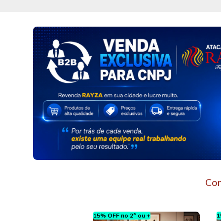
Com
o 2º ou +
15% OFF no 2º ou +
1