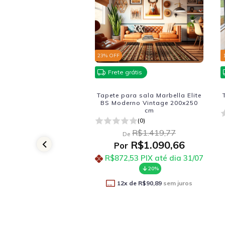
23
% OFF
grátis
Frete grátis
redondo Marbella Elite
Tapete para sala Marbella Elite
ssico 101-6 2.50 cm -
BS Moderno Vintage 200x250
Medida especial
cm
(0)
(0)
R$3.141,08
R$1.419,77
De
De
R$2.536,41
R$1.090,66
r
Por
R$2.029,13
R$872,53
PIX até dia 31/07
té dia 31/07
20%
20%
 de
R$211,37
sem juros
12
x de
R$90,89
sem juros