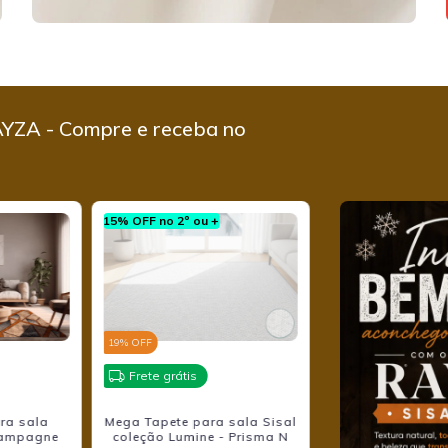
YZA - Compre e receba no
15% OFF no 2º ou +
15% OFF no 2º ou +
19
% OFF
5
% OFF
Frete grátis
Frete grátis
ra sala
Mega Tapete para sala Sisal
Mega Tapete p
Champagne
coleção Lumine - Prisma N
Marbella Elite 