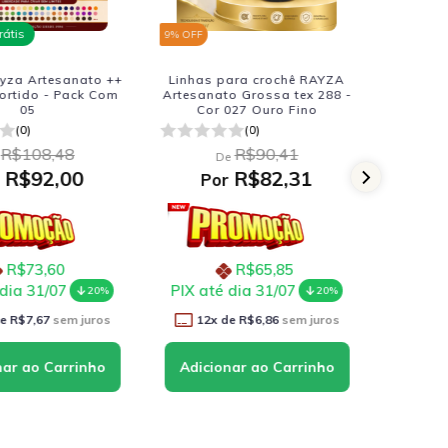
rátis
9
% OFF
9
% OFF
yza Artesanato ++
Linhas para crochê RAYZA
Linhas
ortido - Pack Com
Artesanato Grossa tex 288 -
Artesana
05
Cor 027 Ouro Fino
C
(0)
(0)
R$108,48
R$90,41
De
R$92,00
R$82,31
r
Por
P
R$73,60
R$65,85
 dia 31/07
PIX até dia 31/07
PIX at
20%
20%
de
R$7,67
sem juros
12
x de
R$6,86
sem juros
12
x