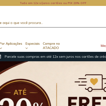
Tudo em 12x s/juros cartões ou PIX 20% OFF
Por Aplicações
Especiais
Compre no
Me
ATACADO
Parcele suas compras em até 12x sem juros nos cartões de créd