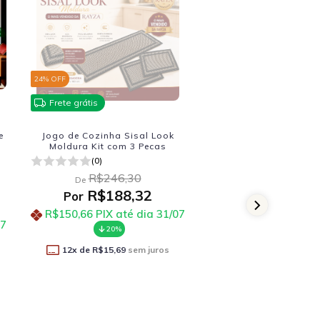
24
% OFF
23
% OFF
Frete grátis
Frete grátis
e
Jogo de Cozinha Sisal Look
Tapete para sala g
Moldura Kit com 3 Pecas
Marbella Elite BS M
Dama-4 200x300
(0)
(0)
R$246,30
De
R$1.472,1
De
R$188,32
Por
R$1.136
Por
R$150,66
PIX até dia 31/07
07
R$909,46
PIX até 
20%
20%
12
x de
R$15,69
sem juros
12
x de
R$94,74
sem