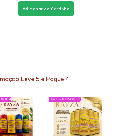
moção Leve 5 e Pague 4
AGUE 4
LEVE 5 & PAGUE 4
LEVE 5 & 