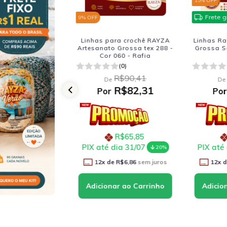
15
% OFF
tis
Frete g
9
% OFF
opa com Estilo -
Linhas para crochê RAYZA
Linhas Ra
 RAYZA Artesanato
Artesanato Grossa tex 288 -
Grossa S
Grossa
Cor 060 - Rafia
(0)
(0)
R$108,48
R$90,41
De
De
R$92,00
R$82,31
Por
Po
R$73,60
R$65,85
ia 31/07
PIX até dia 31/07
PIX até
20%
20%
R$7,67
sem juros
12
x de
R$6,86
sem juros
12
x 