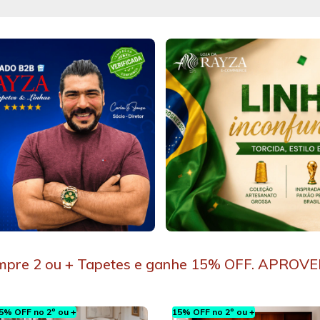
pre 2 ou + Tapetes e ganhe 15% OFF. APROVE
5% OFF no 2º ou +
15% OFF no 2º ou +