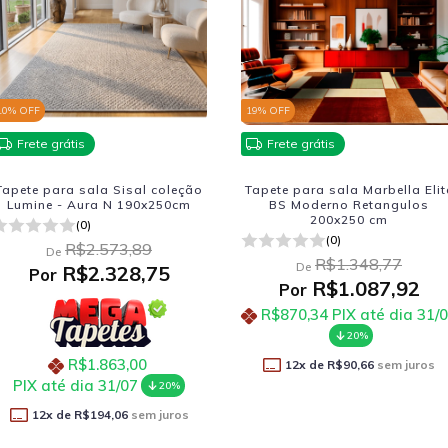
10
% OFF
19
% OFF
Frete grátis
Frete grátis
Tapete para sala Sisal coleção
Tapete para sala Marbella Elit
Lumine - Aura N 190x250cm
BS Moderno Retangulos
200x250 cm
(0)
(0)
R$2.573,89
De
R$1.348,77
De
R$2.328,75
Por
R$1.087,92
Por
R$870,34
PIX até dia 31/
20%
R$1.863,00
12
x de
R$90,66
sem juros
PIX até dia 31/07
20%
12
x de
R$194,06
sem juros